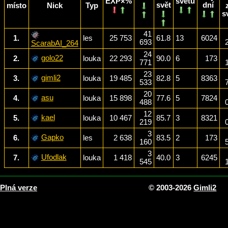
EXP×%
světů
svět
dní
místo
Nick
Typ
s
41
1.
les
25 753
61.8
13
6024
693
ScarabAI_264
24
golo22
2.
louka
22 293
90.0
6
173
771
23
gimli2
3.
louka
19 485
82.8
5
8363
533
20
asu
4.
louka
15 898
77.6
5
7824
488
12
kael
5.
louka
10 467
85.7
3
8321
219
3
Gapko
6.
les
2 638
83.5
2
173
160
3
Ufodlak
7.
louka
1 418
40.0
3
6245
545
Plná verze
© 2003-2026
Gimli2