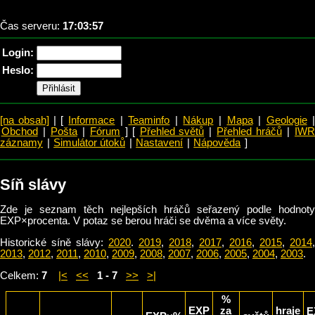
Čas serveru:
17:03:57
Login:
Heslo:
[na obsah]
| [
Informace
|
Teaminfo
|
Nákup
|
Mapa
|
Geologie
Obchod
|
Pošta
|
Fórum
] [
Přehled světů
|
Přehled hráčů
|
IW
záznamy
|
Simulátor útoků
|
Nastavení
|
Nápověda
]
Síň slávy
Zde je seznam těch nejlepších hráčů seřazený podle hodnoty
EXP×procenta. V potaz se berou hráči se dvěma a více světy.
Historické síně slávy:
2020
.
2019
,
2018
,
2017
,
2016
,
2015
,
2014
,
2013
,
2012
,
2011
,
2010
,
2009
,
2008
,
2007
,
2006
,
2005
,
2004
,
2003
.
Celkem:
7
|<
<<
1 - 7
>>
>|
%
EXP
za
hraje
E