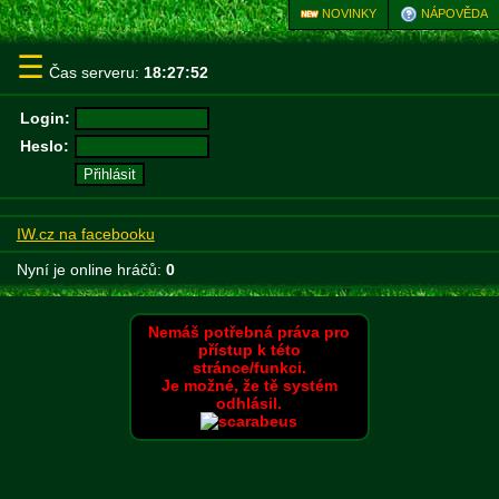
NOVINKY
NÁPOVĚDA
☰
Čas serveru:
18:27:52
Login:
Heslo:
IW.cz na facebooku
Nyní je online hráčů:
0
Nemáš potřebná práva pro
přístup k této
stránce/funkci.
Je možné, že tě systém
odhlásil.