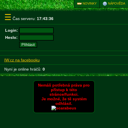
NOVINKY
NÁPOVĚDA
☰
Čas serveru:
17:43:36
Login:
Heslo:
IW.cz na facebooku
Nyní je online hráčů:
0
Nemáš potřebná práva pro
přístup k této
stránce/funkci.
Je možné, že tě systém
odhlásil.