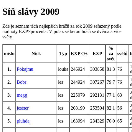
Síň slávy 2009
Zde je seznam těch nejlepších hráčů za rok 2009 seřazený podle
hodnoty EXP×procenta. V potaz se berou hráči se dvěma a více
světy.
%
místo
Nick
Typ
EXP×%
EXP
za
světů
svět
1.
Pokajmu
louka
246924
303858
81.3
76
2.
Bobr
les
244924
307267
79.7
76
3.
megg
les
225079
292131
77.1
63
4.
jeseter
les
208190
253504
82.1
56
5.
pluhda
les
163994
234329
70.0
65