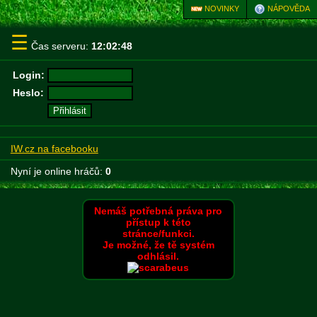
NOVINKY
NÁPOVĚDA
☰
Čas serveru:
12:02:48
Login:
Heslo:
IW.cz na facebooku
Nyní je online hráčů:
0
Nemáš potřebná práva pro
přístup k této
stránce/funkci.
Je možné, že tě systém
odhlásil.