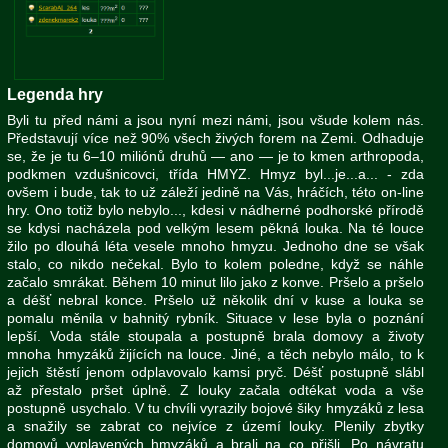
Legenda hry
Byli tu před námi a jsou nyní mezi námi, jsou všude kolem nás.
Představují více než 90% všech živých forem na Zemi. Odhaduje
se, že je tu 6–10 miliónů druhů — ano — je to kmen arthropoda,
podkmen vzdušnicovci, třída HMYZ. Hmyz byl...je...a... - zda
ovšem i bude, tak to už záleží jedině na Vás, hráčích, této on-line
hry. Ono totiž bylo nebylo..., kdesi v nádherné podhorské přírodě
se kdysi nacházela pod velkým lesem pěkná louka. Na té louce
žilo po dlouhá léta vesele mnoho hmyzu. Jednoho dne se však
stalo, co nikdo nečekal. Bylo to kolem poledne, když se náhle
začalo smrákat. Během 10 minut lilo jako z konve. Pršelo a pršelo
a déšť nebral konce. Pršelo už několik dní v kuse a louka se
pomalu měnila v bahnitý rybník. Situace v lese byla o poznání
lepší. Voda stále stoupala a postupně brala domovy a životy
mnoha hmyzáků žijících na louce. Jiné, a těch nebylo málo, to k
jejich štěstí jenom odplavovalo kamsi pryč. Déšť postupně slábl
až přestalo pršet úplně. Z louky začala odtékat voda a vše
postupně usychalo. V tu chvíli vyrazily bojové šiky hmyzáků z lesa
a snažily se zabrat co nejvíce z území louky. Plenily zbytky
domovů vyplavených hmyzáků a brali na co přišli. Po návratu