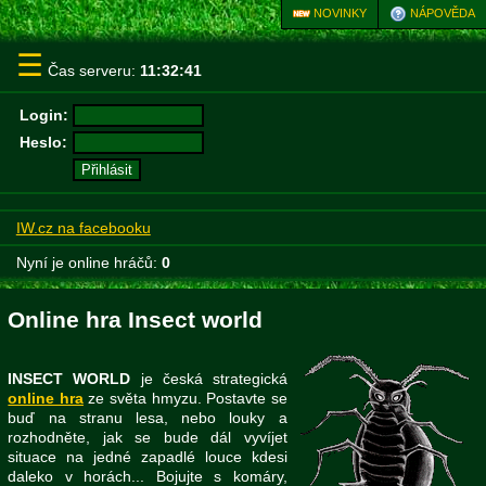
NOVINKY
NÁPOVĚDA
☰
Čas serveru:
11:32:41
Login:
Heslo:
IW.cz na facebooku
Nyní je online hráčů:
0
Online hra Insect world
INSECT WORLD
je česká strategická
online hra
ze světa hmyzu. Postavte se
buď na stranu lesa, nebo louky a
rozhodněte, jak se bude dál vyvíjet
situace na jedné zapadlé louce kdesi
daleko v horách... Bojujte s komáry,